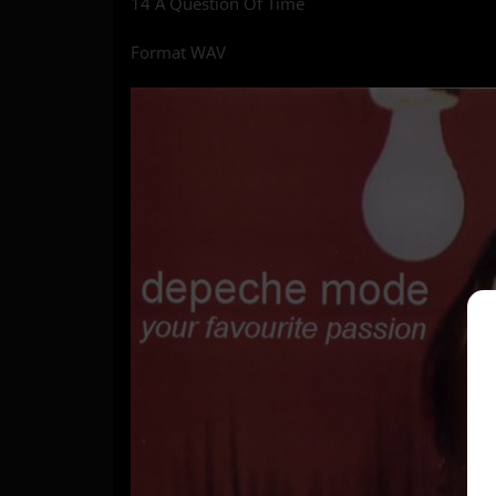
14 A Question Of Time
Format WAV