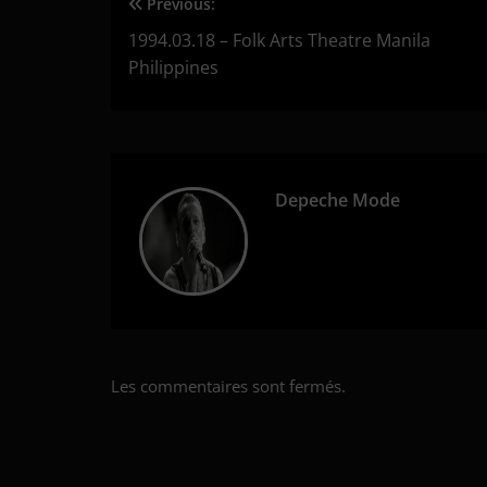
Previous:
Navigation
1994.03.18 – Folk Arts Theatre Manila
de
Philippines
l’article
Depeche Mode
Les commentaires sont fermés.