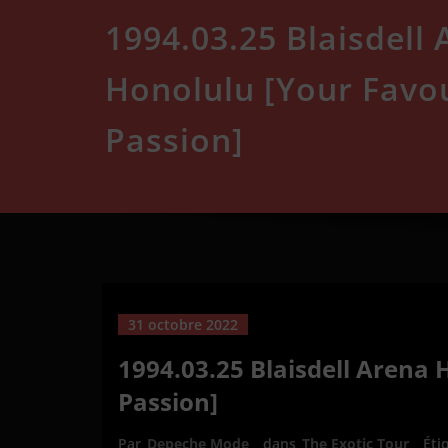
1994.03.25 Blaisdell
Honolulu [Your Favo
Passion]
31 octobre 2022
1994.03.25 Blaisdell Arena 
Passion]
Par
Depeche Mode
dans
The Exotic Tour
Éti