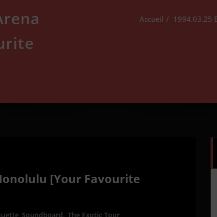
 Arena
Accueil
1994.03.25 B
urite
Honolulu [Your Favourite
quette
Soundboard
,
The Exotic Tour