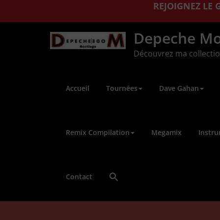
REJOIGNEZ LE
Aller
Depeche Mo
au
contenu
Découvrez ma collectio
Accueil
Tournées
Dave Gahan
Remix Compilation
Megamix
Instru
Contact