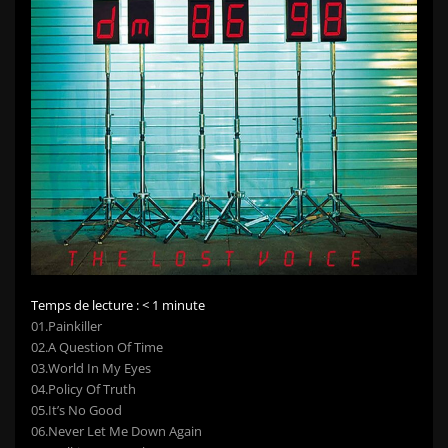
Temps de lecture :
< 1
minute
01.Painkiller
02.A Question Of Time
03.World In My Eyes
04.Policy Of Truth
05.It’s No Good
06.Never Let Me Down Again