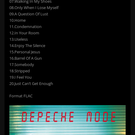
07.Walking In My Shoes
08.Only When I Lose Myself
09.A Question Of Lust
10.Home
11.Condemnation
12.In Your Room
13.Useless
14.Enjoy The Silence
15.Personal Jesus
16.Barrel Of A Gun
17.Somebody
18.Stripped
19.I Feel You
20.Just Can’t Get Enough
Format FLAC