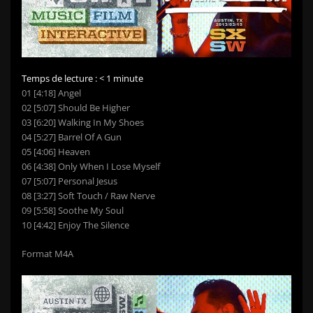
Temps de lecture :
< 1
minute
01 [4:18] Angel
02 [5:07] Should Be Higher
03 [6:20] Walking In My Shoes
04 [5:27] Barrel Of A Gun
05 [4:06] Heaven
06 [4:38] Only When I Lose Myself
07 [5:07] Personal Jesus
08 [3:27] Soft Touch / Raw Nerve
09 [5:58] Soothe My Soul
10 [4:42] Enjoy The Silence
Format M4A