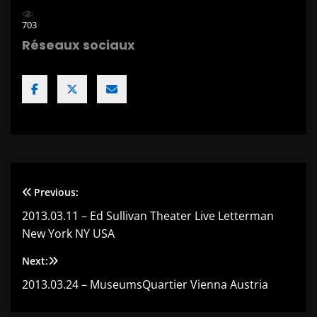
703
Réseaux sociaux
Previous:
Navigation
2013.03.11 – Ed Sullivan Theater Live Letterman
de
New York NY USA
l’article
Next:
2013.03.24 – MuseumsQuartier Vienna Austria