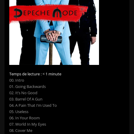
Temps de lecture :
< 1
minute
00. Intro
01. Going Backwards
02. It’s No Good
03. Barrel Of A Gun
04. A Pain That I’m Used To
05. Useless
06. In Your Room
07. World In My Eyes
08. Cover Me