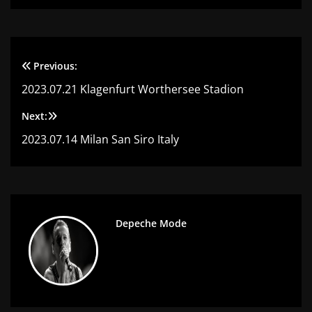
Previous:
Navigation
2023.07.21 Klagenfurt Worthersee Stadion
de
Next:
l’article
2023.07.14 Milan San Siro Italy
Depeche Mode