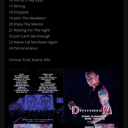
16 World In My Eyes
17 Wrong
18 Stripped
19 John The Revelator
20 Enjoy The Silence
21 Waiting For The night
22 Just Can’t Get Enough
23 Never Let Me Down Again
24 Personal Jesus
Format FLAC Matrix IEM