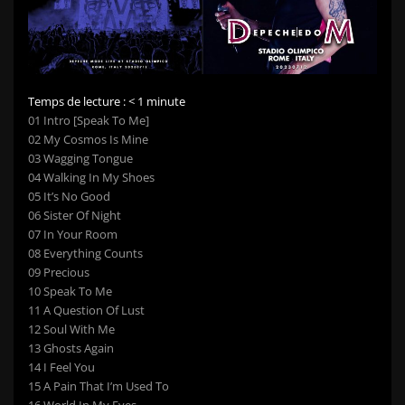
Temps de lecture :
< 1
minute
01 Intro [Speak To Me]
02 My Cosmos Is Mine
03 Wagging Tongue
04 Walking In My Shoes
05 It’s No Good
06 Sister Of Night
07 In Your Room
08 Everything Counts
09 Precious
10 Speak To Me
11 A Question Of Lust
12 Soul With Me
13 Ghosts Again
14 I Feel You
15 A Pain That I’m Used To